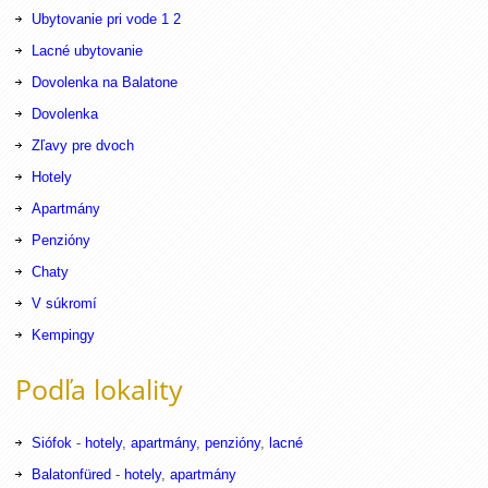
Ubytovanie pri vode
1
2
Lacné ubytovanie
Dovolenka na Balatone
Dovolenka
Zľavy pre dvoch
Hotely
Apartmány
Penzióny
Chaty
V súkromí
Kempingy
Podľa lokality
Siófok
-
hotely
,
apartmány
,
penzióny
,
lacné
Balatonfüred
-
hotely
,
apartmány