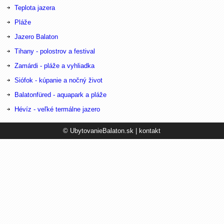
Teplota jazera
Pláže
Jazero Balaton
Tihany - polostrov a festival
Zamárdi - pláže a vyhliadka
Siófok - kúpanie a nočný život
Balatonfüred - aquapark a pláže
Hévíz - veľké termálne jazero
© UbytovanieBalaton.sk |
kontakt