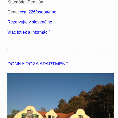
Kategória: Penzión
Cena:
cca. 22€/osoba/noc
Rezervujte v slovenčine
Viac fotiek a informácií
DONNA ROZA APARTMENT