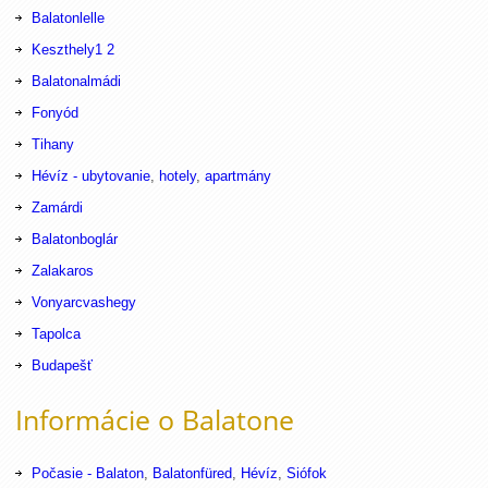
Balatonlelle
Keszthely
1
2
Balatonalmádi
Fonyód
Tihany
Hévíz - ubytovanie
,
hotely
,
apartmány
Zamárdi
Balatonboglár
Zalakaros
Vonyarcvashegy
Tapolca
Budapešť
Informácie o Balatone
Počasie - Balaton
,
Balatonfüred
,
Hévíz
,
Siófok