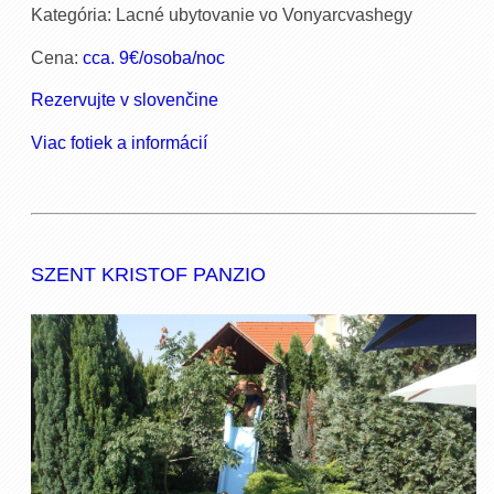
Kategória: Lacné ubytovanie vo Vonyarcvashegy
Cena:
cca. 9€/osoba/noc
Rezervujte v slovenčine
Viac fotiek a informácií
SZENT KRISTOF PANZIO