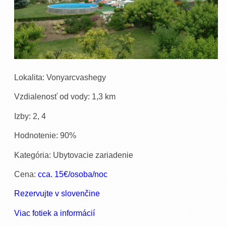
Lokalita: Vonyarcvashegy
Vzdialenosť od vody: 1,3 km
Izby: 2, 4
Hodnotenie: 90%
Kategória: Ubytovacie zariadenie
Cena:
cca. 15€/osoba/noc
Rezervujte v slovenčine
Viac fotiek a informácií